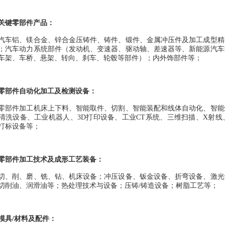
关键零部件产品：
汽车铝、镁合金、锌合金压铸件、铸件、锻件、金属冲压件及加工成型精
；汽车动力系统部件（发动机、变速器、驱动轴、差速器等、新能源汽车
车架、车桥、悬架、转向、刹车、轮毂等部件）；内外饰部件等；
零部件自动化加工及检测设备：
零部件加工机床上下料、智能取件、切割、智能装配和线体自动化、智能
清洗设备、工业机器人、
3D
打印设备、工业
CT
系统、三维扫描、
X
射线
打标设备等；
零部件加工技术及成形工艺装备：
切、削、磨、铣、钻、机床设备；冲压设备、钣金设备、折弯设备、激光
切削油、润滑油等；热处理技术与设备；压铸
/
铸造设备；树脂工艺等；
模具
/
材料及配件：