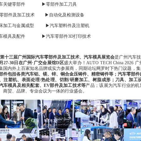
车关键零部件
▶零部件加工刀具
零部件及加工技术
▶自动化及检测设备
床加工与金属成型
▶汽车塑料件及注塑机
车模具及配件
▶汽车零部件
3D
打印技术
第十三届广州国际汽车零部件及加工技术、汽车模具展览会
是广州汽车技
月
27-30
日在广州
·
广交会展馆
D
区
盛大举办！
AUTO TECH China 2026
广
集国内外上百家知名品牌或实力参展商，同期论坛网罗时下热门议题，集
部件包括各类汽车铝、镁、锌、铜合金压铸件、精密铸件等；汽车零部件
、注塑机、表面处理
/
热处理、切割
/
研磨加工、树脂成形；刀具、加工
汽车模具及相关配套、
EV
部件及加工技术等
产品；该展为汽车行业的机
、商贸、品牌、专业会议为一体的行业盛会。