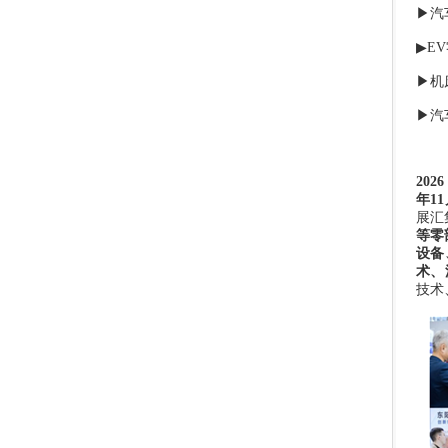
▶汽
▶
EV
▶机
▶汽
2026
年
11
展汇
等零
设备
术、
技术