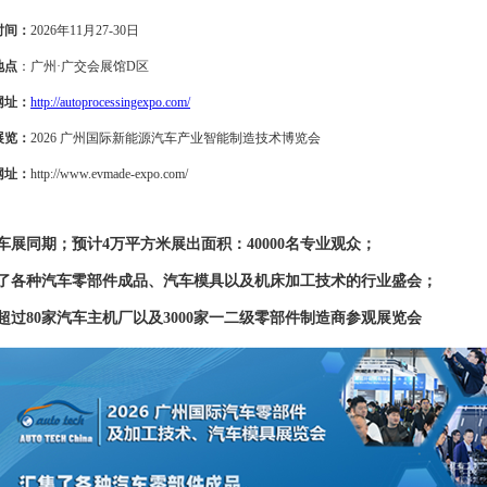
时间：
2026
年
11
月
27-30
日
地点
：广州·广交会展馆
D
区
网址：
http://autoprocessingexpo.com/
展览：
2026
广州国际新能源汽车产业智能制造技术博览会
网址：
http://www.evmade-expo.com/
车展同期；预计
4
万平方米展出面积：
40000
名专业观众；
了各种汽车零部件成品、汽车模具以及机床加工技术的行业盛会；
超过
80
家汽车主机厂以及
3000
家一二级零部件制造商参观展览会