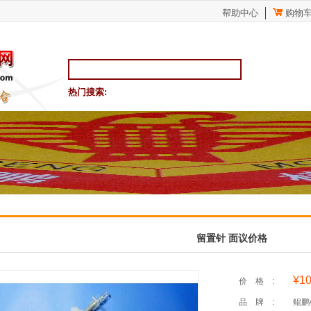
帮助中心
购物
热门搜索:
留置针 面议价格
¥10
价格:
品牌:
鲲鹏