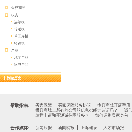
全部商品
模具
连续模
传送模
单工序模
铸铁模
产品
汽车产品
家电产品
浏览历史
帮助指南:
买家保障
买家保障服务协议
模具商城开店手册
模具商城上所有的公司的信息都经过认证吗？
诚
怎样申请和开通诚信圈服务？
如何识别卖家身份
合作媒体:
新闻晨报
新闻晚报
上海建设
人才市场报