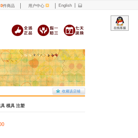
English
车
0
件商品
用户中心
在线客服
收藏该店铺
具 模具 注塑
00