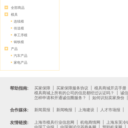
全部商品
模具
连续模
传送模
单工序模
铸铁模
产品
汽车产品
家电产品
帮助指南:
买家保障
买家保障服务协议
模具商城开店手册
模具商城上所有的公司的信息都经过认证吗？
诚
怎样申请和开通诚信圈服务？
如何识别卖家身份
合作媒体:
新闻晨报
新闻晚报
上海建设
人才市场报
友情链接:
上海市模具行业信息网
机电商情网
上海东芙冷
中国工业报
中国测试仪器商务网
慧聪机床网