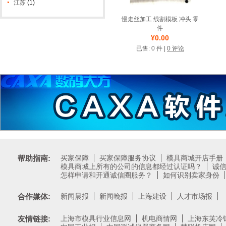
江苏
(1)
慢走丝加工 线割模板 冲头 零
件
¥0.00
店铺名称: 治具设计制造
已售: 0 件 |
0 评论
诚信圈
帮助指南:
买家保障
买家保障服务协议
模具商城开店手册
模具商城上所有的公司的信息都经过认证吗？
诚
怎样申请和开通诚信圈服务？
如何识别卖家身份
合作媒体:
新闻晨报
新闻晚报
上海建设
人才市场报
友情链接:
上海市模具行业信息网
机电商情网
上海东芙冷