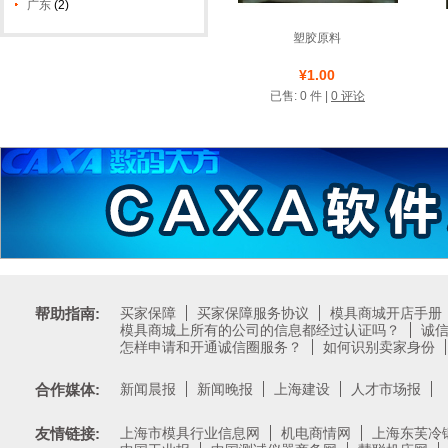
广东
(2)
塑胶原料
店铺名称: 顺源塑胶原料
¥1.00
已售: 0 件 |
0 评论
测试类店铺
帮助指南:
买家保障
买家保障服务协议
模具商城开店手册
模具商城上所有的公司的信息都经过认证吗？
诚
怎样申请和开通诚信圈服务？
如何识别卖家身份
合作媒体:
新闻晨报
新闻晚报
上海建设
人才市场报
友情链接:
上海市模具行业信息网
机电商情网
上海东芙冷