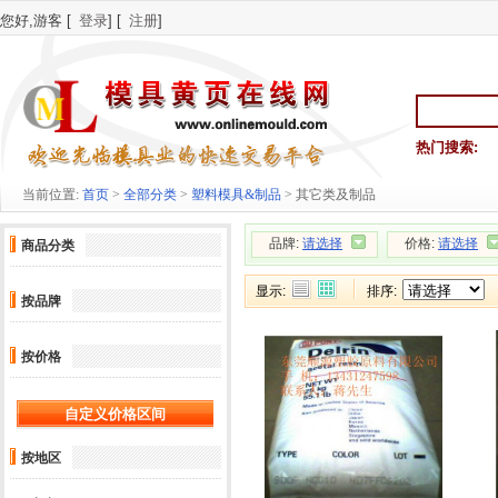
您好,游客 [
登录
] [
注册
]
热门搜索:
当前位置:
首页
>
全部分类
>
塑料模具&制品
> 其它类及制品
品牌:
请选择
价格:
请选择
商品分类
显示:
排序:
按品牌
按价格
按地区