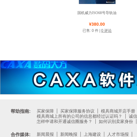
国机威力ISO68号导轨油
店铺名称: 好兄弟机床
¥380.00
已售: 0 件 |
0 评论
测试类店铺
帮助指南:
买家保障
买家保障服务协议
模具商城开店手册
模具商城上所有的公司的信息都经过认证吗？
诚
怎样申请和开通诚信圈服务？
如何识别卖家身份
合作媒体:
新闻晨报
新闻晚报
上海建设
人才市场报