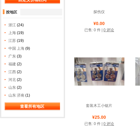
探伤仪
按地区
店铺名称: 杭州统奔模具
¥0.00
浙江
(24)
制造有限公司
已售: 0 件 |
0 评论
上海
(19)
诚信圈
江苏
(19)
中国 上海
(9)
广东
(3)
福建
(2)
江西
(2)
河北
(2)
山东
(2)
山东 济南
(1)
套装木工小锯片
店铺名称: 梅沈磨料磨具
¥25.00
经销处
已售: 0 件 |
0 评论
测试类店铺