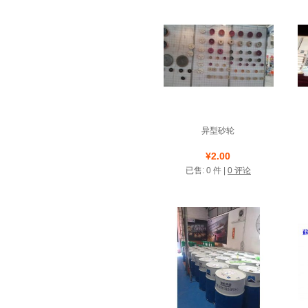
异型砂轮
店铺名称: 梅沈磨料磨具
¥2.00
经销处
已售: 0 件 |
0 评论
测试类店铺