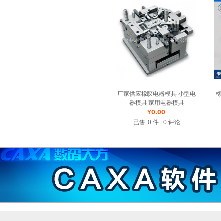
厂家供应橡胶电器模具 小型电
器模具 家用电器模具
¥0.00
店铺名称: 君鑫橡模
已售: 0 件 |
0 评论
诚信圈