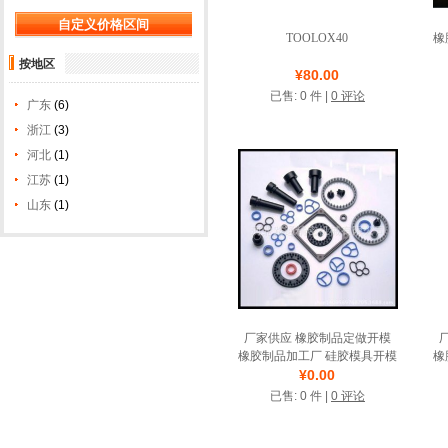
TOOLOX40
橡
按地区
店铺名称: 昆山正太特殊
¥80.00
钢模具有限公司
已售: 0 件 |
0 评论
广东
(6)
诚信圈
浙江
(3)
河北
(1)
江苏
(1)
山东
(1)
厂家供应 橡胶制品定做开模
橡胶制品加工厂 硅胶模具开模
橡
¥0.00
店铺名称: 路通精密
已售: 0 件 |
0 评论
诚信圈