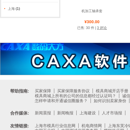
上海
(1)
机加工轴承套
店铺名称: 轴承套
¥300.00
已售: 30 件 |
3 评论
测试类店铺
帮助指南:
买家保障
买家保障服务协议
模具商城开店手册
模具商城上所有的公司的信息都经过认证吗？
诚
怎样申请和开通诚信圈服务？
如何识别卖家身份
合作媒体:
新闻晨报
新闻晚报
上海建设
人才市场报
友情链接:
上海市模具行业信息网
机电商情网
上海东芙冷