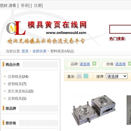
您好,游客 [
登录
] [
注册
]
热门搜索:
当前位置:
首页
>
全部分类
> 塑料模具&制品
品牌:
请选择
价格:
请选择
商品分类
注塑模具
(24)
显示:
排序:
挤塑模具
(7)
其它类及制品
(2)
压塑模具
(1)
按品牌
按价格