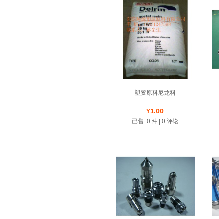
塑胶原料尼龙料
店铺名称: 顺源塑胶原料
¥1.00
已售: 0 件 |
0 评论
测试类店铺